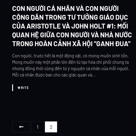
CON NGƯỜI CÁ NHÂN VÀ CON NGƯỜI
CÔNG DÂN TRONG TƯ TƯỞNG GIÁO DỤC
CỦA ARISTOTLE VÀ JOHN HOLT #1: MỐI
QUAN HỆ GIỮA CON NGƯỜI VÀ NHÀ NƯỚC
TRONG HOÀN CẢNH XÃ HỘI “GANH ĐUA”
Con người, trước hết là một động vật, có mong muốn sinh tồn.
Mong muốn này một phần lớn đến từ tạo hóa chi phối chúng ta
nhưng đồng thời cũng đến từ ý nguyện cá nhân của mỗi người.
Mỗi cá nhân được ban cho các giác quan và…
WRITE
Đ
1
2